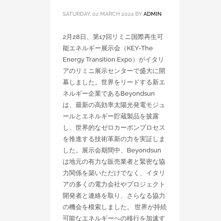
SATURDAY, 02 MARCH 2024
BY
ADMIN
2月28日、第17回リミニ国際再生可
能エネルギー展示会（KEY-The
Energy Transition Expo）がイタリ
アのリミニ展示センターで盛大に開
幕しました。世界をリードする新エ
ネルギー企業であるBeyondsun
は、最新の高効率太陽光発電モジュ
ールとエネルギー貯蔵製品を披露
し、世界的なゼロカーボンプロセス
を推進する技術革新の力を実証しま
した。展示会期間中、Beyondsun
は地元の有力な販売業者と緊密な協
力関係を築いただけでなく、イタリ
アの多くの電力会社やプロジェクト
開発者と連絡を取り、さらなる協力
の機会を模索しました。 世界が持続
可能なエネルギーへの移行を加速す