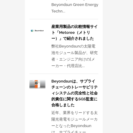
Beyondsun Green Energy
Techn...
産業用製品の比較情報サイ
ト「Metoree（メトリ
ー）」で紹介されました
弊社Beyondsunの太陽電
池モジュール製品が、研究
者・エンジニア向けの[メ
ーカー・代理店比...
Beyondsunは、サプライ
チェーンのトレーサビリテ
ィシステムの完全性と社会
的責任に関するSGS監査に
合格しました
近年、業界をリードする太
陽光発電モジュールメーカ
ーとなったBeyondsun
は、サプライチェー...