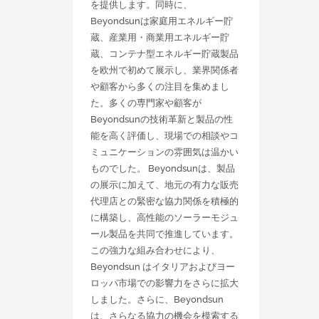
を提供します。同時に、
Beyondsunは家庭用エネルギー貯
蔵、産業用・商業用エネルギー貯
蔵、コンテナ型エネルギー貯蔵製品
を欧州で初めて展示し、業界関係者
や顧客から多くの注目を集めまし
た。多くの専門家や顧客が
Beyondsunの技術革新と製品の性
能を高く評価し、現場での相談やコ
ミュニケーションの雰囲気は温かい
ものでした。 Beyondsunは、製品
の展示に加えて、地元の有力な販売
代理店との緊密な協力関係を積極的
に構築し、高性能のソーラーモジュ
ール製品を共同で推進しています。
この強力な組み合わせにより、
Beyondsun はイタリアおよびヨー
ロッパ市場での影響力をさらに拡大
しました。さらに、Beyondsun
は、さらなる協力の機会を模索する