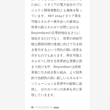
ために、イタリアの電力会社やプロ
ジェクト開発者数社とも連絡を取っ
ています。 KEY 2024イタリア再生
可能エネルギー展示会への参加は、
世界の新エネルギー分野における
Beyondsunの主導的地位をさらに
強化するだけでなく、世界の持続可
能な開発目標の達成に向けて引き続
き努力するという同社の固い決意を
示すものでもあります。再生可能エ
ネルギーに対する世界的な需要が高
まり続ける中、Beyondsun は技術
革新に引き続き取り組み、より効率
的で信頼性の高い新しいエネルギー
ソリューションを世界中の顧客に提
供し、ゼロカーボンの未来を共に実
現していきます。
PUBLISHED IN
2024