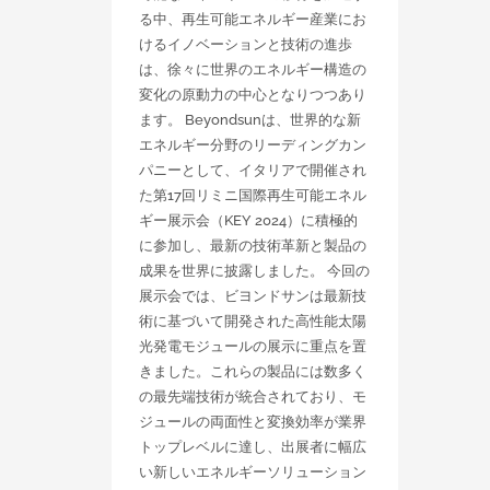
る中、再生可能エネルギー産業にお
けるイノベーションと技術の進歩
は、徐々に世界のエネルギー構造の
変化の原動力の中心となりつつあり
ます。 Beyondsunは、世界的な新
エネルギー分野のリーディングカン
パニーとして、イタリアで開催され
た第17回リミニ国際再生可能エネル
ギー展示会（KEY 2024）に積極的
に参加し、最新の技術革新と製品の
成果を世界に披露しました。 今回の
展示会では、ビヨンドサンは最新技
術に基づいて開発された高性能太陽
光発電モジュールの展示に重点を置
きました。これらの製品には数多く
の最先端技術が統合されており、モ
ジュールの両面性と変換効率が業界
トップレベルに達し、出展者に幅広
い新しいエネルギーソリューション