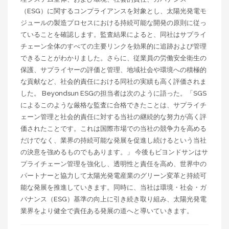
（ESG）に関するコンプライアンスを対象とし、太陽光発電モ
ジュールの製造プロセスにおける持続可能な開発の原則に従っ
ていることを確認します。監査結果によると、同社はサプライ
チェーン全体のすべての主要リンクを効果的に追跡および管理
できることがわかりました。さらに、従業員の労働安全衛生の
保護、サプライヤーの評価と管理、地域社会や環境への積極的
な貢献など、社会的責任における同社の実績も高く評価されま
した。 Beyondsun ESGの担当者は次のように語った。「SGS
によるこのような厳格な監査に合格できたことは、サプライチ
ェーン管理と社会的責任に対する当社の継続的な努力が高く評
価されたことです。これは国際市場での当社の競争力を高める
だけでなく、業界の持続可能な発展を促進し続けるという当社
の決意を強めるものでもあります。」 今後もビヨンドサンはサ
プライチェーン管理を強化し、透明性と責任を高め、世界中の
パートナーと協力して太陽光発電産業のグリーン変革と持続可
能な発展を推進していきます。同時に、当社は環境・社会・ガ
バナンス（ESG）基準の向上に引き続き取り組み、太陽光発電
業界をより健全で責任ある発展の道へと導いていきます。