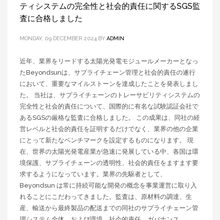
ティシステムの完全性と社会的責任に関するSGS監
査に合格しました
MONDAY, 09 DECEMBER 2024
BY
ADMIN
近年、業界をリードする太陽光発電モジュールメーカーとなっ
たBeyondsunは、サプライチェーン管理と社会的責任の遂行
において、重要なマイルストーンを達成したことを発表しまし
た。 当社は、サプライチェーンのトレーサビリティシステムの
完全性と社会的責任について、国際的に有名な試験認証会社で
あるSGSの厳格な監査に合格しました。 この成果は、同社の経
営レベルと社会的責任を証明するだけでなく、業界の他の企業
にとって新たなベンチマークを設定するものになります。 現
在、世界の太陽光発電産業が急速に発展している中、各国は環
境保護、サプライチェーンの透明性、社会的責任をますます要
求するようになっています。業界の先駆者として、
Beyondsun は常に持続可能な開発の概念を事業運営に取り入
れることにこだわってきました。監査は、原材料の調達、生
産、輸送から最終製品の配送までの同社のサプライチェーン管
理システム全体、および環境、社会的責任、ガバナンス