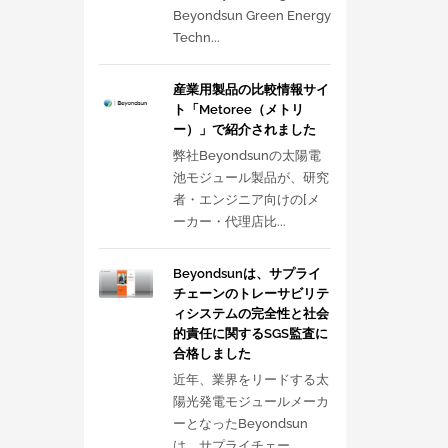
Beyondsun Green Energy
Techn...
産業用製品の比較情報サイ
ト「Metoree（メトリ
ー）」で紹介されました
弊社Beyondsunの太陽電
池モジュール製品が、研究
者・エンジニア向けの[メ
ーカー・代理店比...
Beyondsunは、サプライ
チェーンのトレーサビリテ
ィシステムの完全性と社会
的責任に関するSGS監査に
合格しました
近年、業界をリードする太
陽光発電モジュールメーカ
ーとなったBeyondsun
は、サプライチェー...